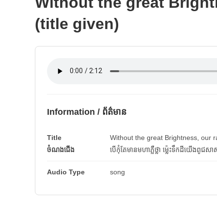
Without the great Brigh
(title given)
Information / ព័ត៌មាន
Title
Without the great Brightness, our 
ចំណងជើង
បើកុំតែមានមហាភ្លឺថ្លា ម៉េ្លះទឹកដីយើងពូជសាសន៍ន
Audio Type
song