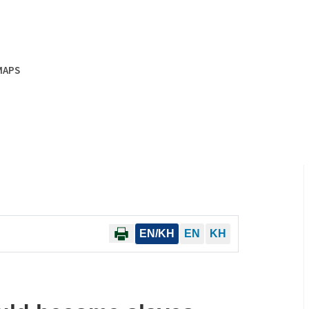
MAPS
EN/KH
EN
KH