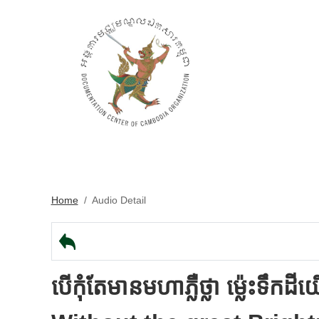
Home
/
Audio Detail
បើកុំតែមានមហាភ្លឺថ្លា ម៉េ្លះទឹកដីយ