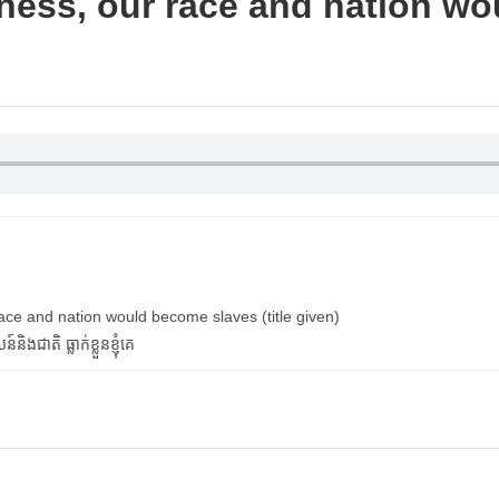
tness, our race and nation w
race and nation would become slaves (title given)
ិងជាតិ ធ្លាក់ខ្លួនខ្ញុំគេ