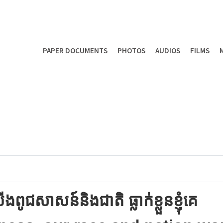
PAPER DOCUMENTS
PHOTOS
AUDIOS
FILMS
ើងពូជសាសន៍និងជាតិ ធ្លាក់ខ្លួនខ្ញុំគេ