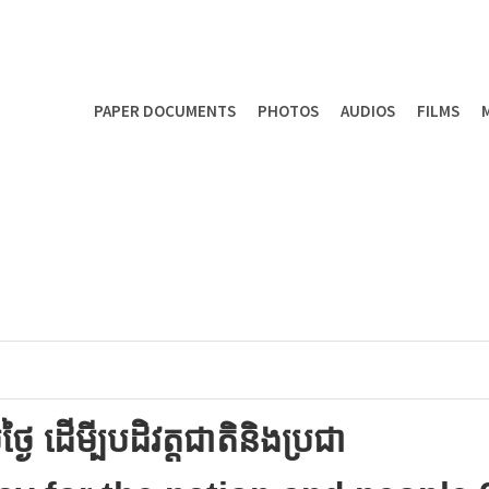
PAPER DOCUMENTS
PHOTOS
AUDIOS
FILMS
្ងៃ ដើមី្បបដិវត្ដជាតិនិងប្រជា