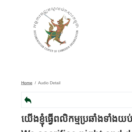
Home
/
Audio Detail
យើងខ្ញុំធើ្វពលិកម្មប្រឆាំងទាំងយប់ថ