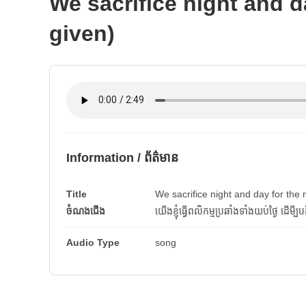
We sacrifice night and d
given)
Information / ព័ត៌មាន
Title
We sacrifice night and day for the 
ចំណងជើង
យើងខ្ញុំធើ្វពលិកម្មប្រឆាំងទាំងយប់ថ្ងៃ ដើមី្បប
Audio Type
song