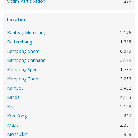
Victim Participation
284
Location
Banteay Meanchey
2,126
Battambang
1,318
Kampong Cham
6,019
Kampong Chhnang
3,184
Kampong Speu
1,737
Kampong Thom
3,253
Kampot
3,432
Kandal
4,123
Kep
2,103
Koh Kong
604
Kratie
2,371
Mondulkiri
929