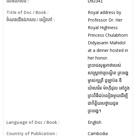
លេខឯកសារ :
D92341
Title of Doc / Book :
Royal address by
Professor Dr. Her
ចំណងជើងឯកសារ / សៀវភៅ :
Royal Highness
Princess Chulabhorn
Didyasarin Mahidol
at a dinner hosted in
her honor.
ព្រះរាជសុន្ទរកថារបស់
សាស្ត្រាចារ្យបណ្ឌិត ព្រះអង្គ
ម្ចាស់ក្សត្រី ជូឡាប៊ន ឌី
យ៉ាសារិន ម៉ាហ៊ីដុល នៅក្នុង
ព្រះពិធីជប់លៀងមួយដើម្បី
ជាកិត្តិយសថ្វាយជូន
ព្រះអង្គ។
Language of Doc / Book :
English
Country of Publication :
Cambodia