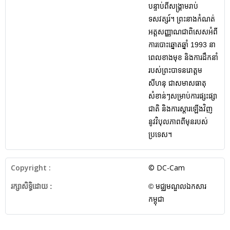
បន្ទាប់ពីសង្គ្រាមរាប់
ទសវត្សរ៍។ ព្រះនាងកំណត់
អត្តសញ្ញាណជាពិសេសអំពី
ការបោះឆ្នោតឆ្នាំ 1993 នា
ពេលខាងមុខ និងការដឹកនាំ
របស់ព្រះបាទនរោត្តម
សីហនុ ជាសមាសធាតុ
សំខាន់ៗសម្រាប់ការផ្សះផ្សា
ជាតិ និងការស្តារឡើងវិញ
នូវវិបុលភាពពីមុនរបស់
ប្រទេស។
Copyright :
© DC-Cam
រក្សាសិទ្ធិដោយ :
© មជ្ឈមណ្ឌលឯកសារ
កម្ពុជា