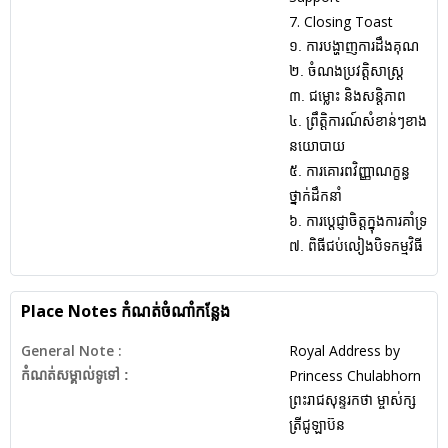
7. Closing Toast
១. ការបង្ហាញការដឹងគុណ
២. ចំណងប្រវត្តិសាស្ត្រ
៣. ជម្លោះ និងសន្តិភាព
៤. ព្រឹត្តិការណ៍សំខាន់ៗខាង
នយោបាយ
៥. ការគោរពវិញ្ញាណក្ខន្ធ
ថ្នាក់ដឹកនាំ
៦. ការប្តេជ្ញាចិត្តក្នុងការគាំទ្រ
៧. ពិធីជប់លៀងបិទកម្មវិធី
Place Notes
កំណត់ចំណាំកន្លែង
General Note :
Royal Address by
Princess Chulabhorn
កំណត់សម្គាល់ទូទៅ :
ព្រះរាជសុន្ទរកថា ម្ចាស់ក្ស
ត្រីជូឡាប៊ន