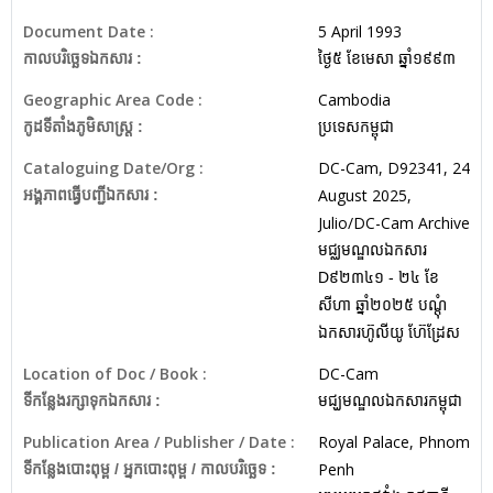
Document Date :
5 April 1993
កាលបរិច្ឆេទឯកសារ :
ថ្ងៃ៥ ខែមេសា ឆ្នាំ១៩៩៣
Geographic Area Code :
Cambodia
កូដទីតាំងភូមិសាស្ត្រ :
ប្រទេសកម្ពុជា
Cataloguing Date/Org :
DC-Cam, D92341, 24
August 2025,
អង្គភាពធ្វើបញ្ជីឯកសារ :
Julio/DC-Cam Archive
មជ្ឈមណ្ឌលឯកសារ
D៩២៣៤១ - ២៤ ខែ
សីហា ឆ្នាំ២០២៥ បណ្តុំ
ឯកសារហ៊ូលីយូ ហ៊ែដ្រែស
Location of Doc / Book :
DC-Cam
ទីកន្លែងរក្សាទុកឯកសារ :
មជ្ឃមណ្ឌលឯកសារកម្ពុជា
Publication Area / Publisher / Date :
Royal Palace, Phnom
Penh
ទីកន្លែងបោះពុម្ព / អ្នកបោះពុម្ព / កាលបរិច្ឆេទ :