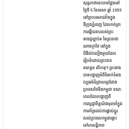
សុន្ទរកថានេះបានថ្លែងនៅ
ថ្ងៃទី 5 ខែមេសា ឆ្នាំ 1993
នៅព្រះបរមរាជវាំងក្នុង
ទីក្រុងភ្នំពេញ ដែលកត់ត្រា
ការឆ្លើយតបរបស់ព្រះ
នាងជូឡាប៊ន នៃព្រះរាជា
ណាចក្រថៃ នៅក្នុង
ពិធីជប់លៀងមួយដែល
រៀបចំដោយព្រះបាទ
នរោត្តម សីហនុ។ ព្រះនាង
បានបង្ហាញអំពីទំនាក់ទំនង
វប្បធម៌ដ៏ជ្រាលជ្រៅរវាង
ប្រទេសថៃនិងកម្ពុជា ខណៈ
ពេលដែលបង្ហាញពី
ការប្តេជ្ញាចិត្តយ៉ាងមុតមាំក្នុង
ការគាំទ្រដល់ការផ្លាស់ប្តូរ
របស់ប្រទេសកម្ពុជាឆ្ពោះ
ទៅរកសន្តិភាព