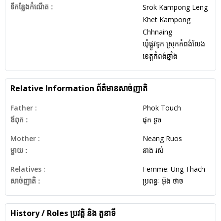
Srok Kampong Leng
ទីកន្លែងកំណើត :
Khet Kampong
Chhnaing
ឃុំផ្លូវទូក ស្រុកកំពង់លែង
ខេត្តកំពង់ឆ្នាំង
Relative Information
ព័ត៌មានសាច់ញាតិ
Father :
Phok Touch
ឪពុក :
ផុក ទូច
Mother :
Neang Ruos
ម្តាយ :
នាង ​រស់
Relatives :
Femme: Ung Thach
សាច់ញាតិ :
ប្រពន្ធៈ អ៊ុង ថាច
History / Roles
ប្រវត្តិ និង តួនាទី