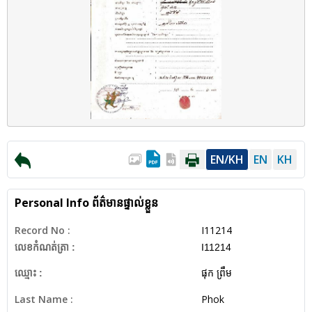
EN/KH
EN
KH
Personal Info
ព័ត៌មានផ្ទាល់ខ្លួន
Record No :
I11214
លេខកំណត់ត្រា :
I11214
ឈ្មោះ :
ផុក ព្រឹម
Last Name :
Phok