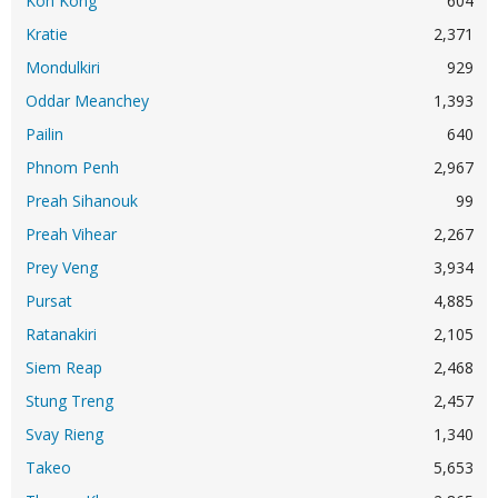
Koh Kong
604
Kratie
2,371
Mondulkiri
929
Oddar Meanchey
1,393
Pailin
640
Phnom Penh
2,967
Preah Sihanouk
99
Preah Vihear
2,267
Prey Veng
3,934
Pursat
4,885
Ratanakiri
2,105
Siem Reap
2,468
Stung Treng
2,457
Svay Rieng
1,340
Takeo
5,653