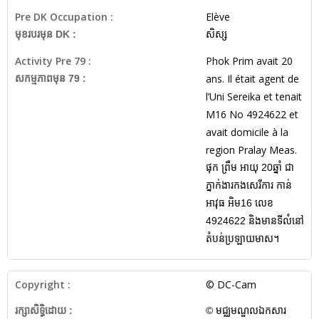
Pre DK Occupation :
Elève
មុខរបរមុន DK :
សិស្ស
Activity Pre 79 :
Phok Prim avait 20
ans. Il était agent de
សកម្មភាពមុន 79 :
l’Uni Sereika et tenait
M16 No 4924622 et
avait domicile à la
region Pralay Meas.
ផុក ព្រឹម អាយុ 20ឆ្នាំ ជា
ភ្នាក់ងារកងសេរីការ កាន់
អាវុធ អិម16 លេខ
4924622 និងមានទីលំនៅ
តំបន់ប្រឡាយមាស។
Copyright :
© DC-Cam
រក្សាសិទ្ធិដោយ :
© មជ្ឈមណ្ឌលឯកសារ