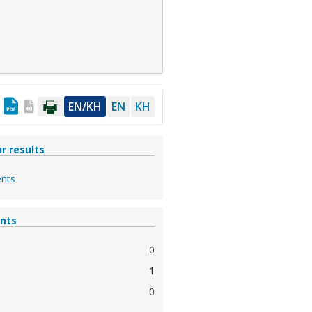
EN/KH
EN
KH
r results
nts
nts
0
1
0