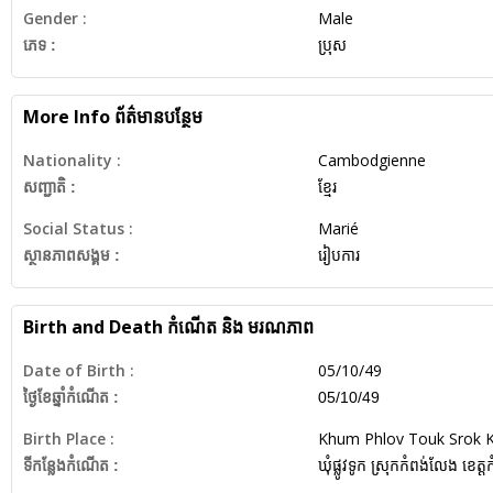
Gender :
Male
ភេទ :
ប្រុស
More Info
ព័ត៌មានបន្ថែម
Nationality :
Cambodgienne
សញ្ជាតិ :
ខ្មែរ
Social Status :
Marié
ស្ថានភាពសង្គម :
រៀបការ
Birth and Death
កំណើត និង មរណភាព
Date of Birth :
05/10/49
ថ្ងៃខែឆ្នាំកំណើត :
05/10/49
Birth Place :
Khum Phlov Touk Srok 
ទីកន្លែងកំណើត :
ឃុំផ្លូវទូក ស្រុកកំពង់លែង ខេត្តកំ