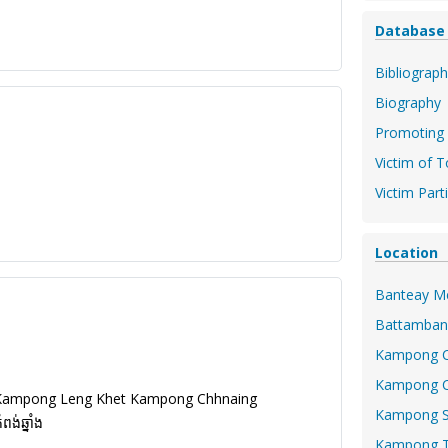
Database
Bibliograph
Biography
Promoting 
Victim of T
Victim Part
Location
Banteay M
Battamban
Kampong 
Kampong 
Kampong Leng Khet Kampong Chhnaing
Kampong 
ពង់ឆ្នាំង
Kampong 