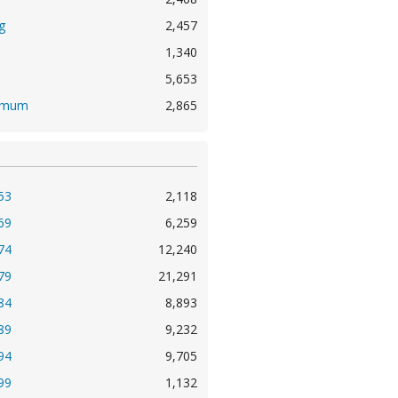
g
2,457
1,340
5,653
hmum
2,865
53
2,118
69
6,259
74
12,240
79
21,291
84
8,893
89
9,232
94
9,705
99
1,132