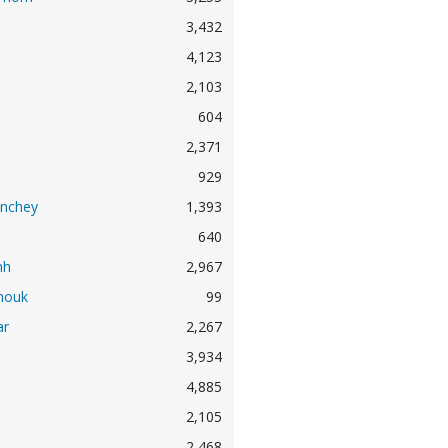
3,432
4,123
2,103
604
2,371
929
nchey
1,393
640
nh
2,967
nouk
99
ar
2,267
3,934
4,885
2,105
2,468