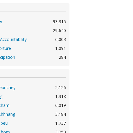
y
93,315
29,640
Accountability
6,003
orture
1,091
icipation
284
eanchey
2,126
g
1,318
Cham
6,019
Chhnang
3,184
Speu
1,737
Thom
3,253