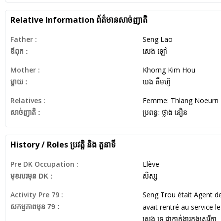
Relative Information
ព័ត៌មានសាច់ញាតិ
Father :
Seng Lao
ឪពុក :
សេង ឡៅ
Mother :
Khorng Kim Hou
ម្តាយ :
ឃង គឹមហ៊ូ
Relatives :
Femme: Thlang Noeurn
សាច់ញាតិ :
ប្រពន្ធៈ ថ្លាង នឿន
History / Roles
ប្រវត្តិ និង តួនាទី
Pre DK Occupation :
Elève
មុខរបរមុន DK :
សិស្ស
Activity Pre 79 :
Seng Trou était Agent de
avait rentré au service l
សកម្មភាពមុន 79 :
សេង ទ្រូ ជាភ្នាក់ងារកងសេរីក