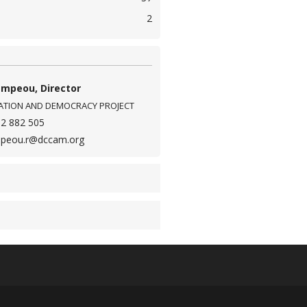
2
ampeou, Director
TION AND DEMOCRACY PROJECT
12 882 505
mpeou.r@dccam.org