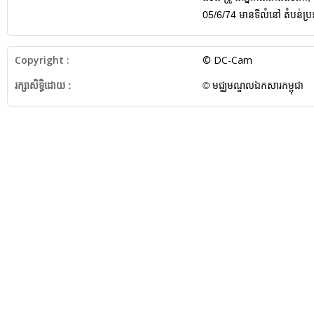
05/6/74 មានទីលំនៅ តំបន់ប
Copyright :
© DC-Cam
រក្សាសិទ្ធិដោយ :
© មជ្ឈមណ្ឌលឯកសារកម្ពុជា