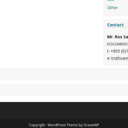
Other
Contact
Mr. Ros S
DOCUMENTA
t: +855 (0)
e: truthsa
Copyright - WordPress Theme by OceanWP