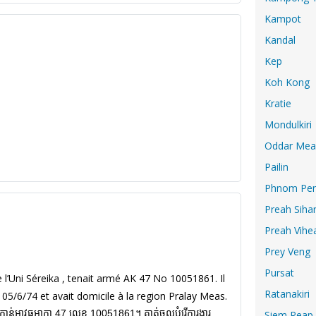
Kampot
Kandal
Kep
Koh Kong
Kratie
Mondulkiri
Oddar Mea
Pailin
Phnom Pe
Preah Siha
Preah Vihe
Prey Veng
Pursat
 l’Uni Séreika , tenait armé AK 47 No 10051861. Il
Ratanakiri
e 05/6/74 et avait domicile à la region Pralay Meas.
ា, កាន់អាវុធអាកា 47 លេខ 10051861។ គាត់ចូលបំរើការងារ
Siem Reap