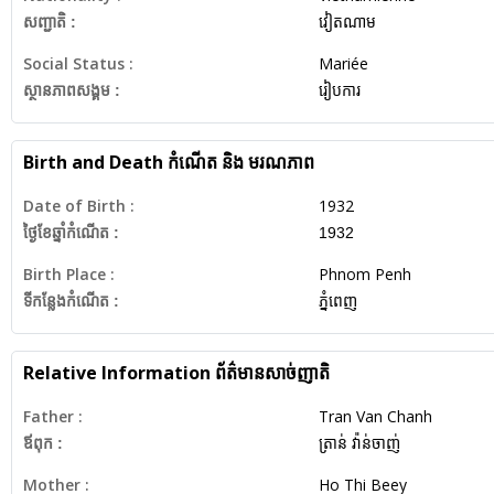
សញ្ជាតិ :
វៀតណាម
Social Status :
Mariée
ស្ថានភាពសង្គម :
រៀបការ
Birth and Death
កំណើត និង មរណភាព
Date of Birth :
1932
ថ្ងៃខែឆ្នាំកំណើត :
1932
Birth Place :
Phnom Penh
ទីកន្លែងកំណើត :
ភ្នំពេញ
Relative Information
ព័ត៌មានសាច់ញាតិ
Father :
Tran Van Chanh
ឪពុក :
ត្រាន់ វ៉ាន់ចាញ់
Mother :
Ho Thi Beey