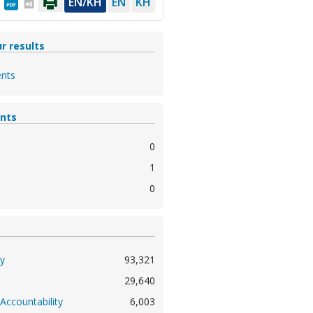
EN/KH
EN
KH
r results
nts
nts
0
1
0
y
93,321
29,640
Accountability
6,003