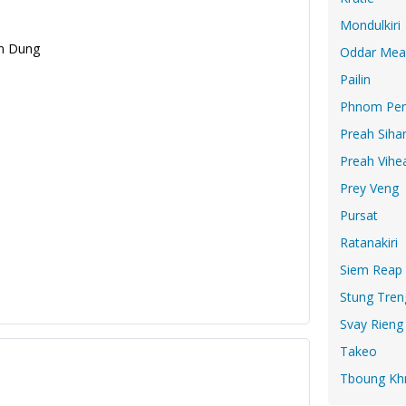
Mondulkiri
en Dung
Oddar Mea
Pailin
Phnom Pe
Preah Siha
Preah Vihe
Prey Veng
Pursat
Ratanakiri
Siem Reap
Stung Tren
Svay Rieng
Takeo
Tboung K