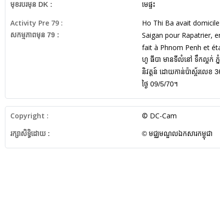
មុខរបរមុន DK :
មេផ្ទះ
Activity Pre 79 :
Ho Thi Ba avait domicil
Saigan pour Rapatrier, e
សកម្មភាពមុន 79 :
fait à Phnom Penh et éta
ហូ ធីបា មានទីលំនៅ ទឹកល្អក់ 
និវត្តន៍ ដោយកាន់ប៉ាស្ព័រលេខ 
ថ្ងៃ 09/5/70។
Copyright :
© DC-Cam
រក្សាសិទ្ធិដោយ :
© មជ្ឈមណ្ឌលឯកសារកម្ពុជា