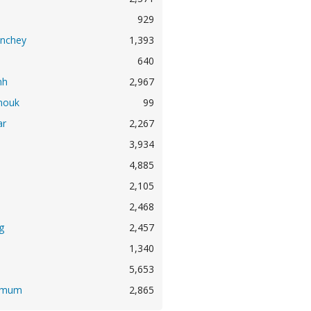
929
nchey
1,393
640
nh
2,967
nouk
99
ar
2,267
3,934
4,885
2,105
2,468
g
2,457
1,340
5,653
hmum
2,865