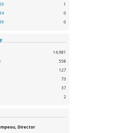
29
1
34
0
39
0
ty
14,981
e
558
127
73
37
2
ampeou, Director