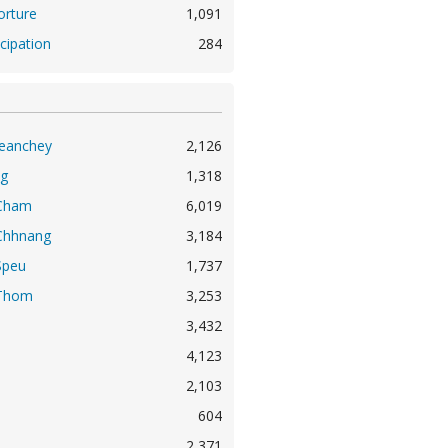
orture
1,091
icipation
284
eanchey
2,126
g
1,318
Cham
6,019
Chhnang
3,184
Speu
1,737
Thom
3,253
3,432
4,123
2,103
604
2,371