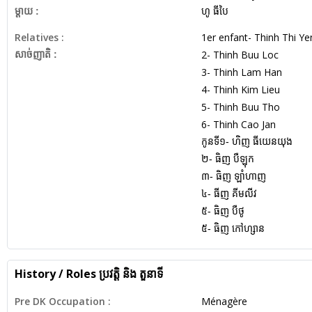
ម្តាយ :
ហូ ធីបៃ
Relatives :
1er enfant- Thinh Thi Y
2- Thinh Buu Loc
សាច់ញាតិ :
3- Thinh Lam Han
4- Thinh Kim Lieu
5- Thinh Buu Tho
6- Thinh Cao Jan
កូនទី១- ហិញ ធីយេនយុង
២- ធិញ បឺឡុក
៣- ធិញ ឡាំហាញ
៤- ធីញ គីមលីវ
៥- ធិញ បឺថូ
៥- ធិញ កៅហ្សាន
History / Roles
ប្រវត្តិ និង តួនាទី
Pre DK Occupation :
Ménagère