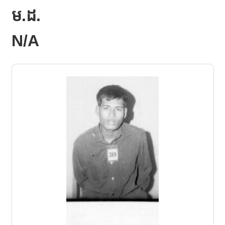
ម.ដ.
N/A