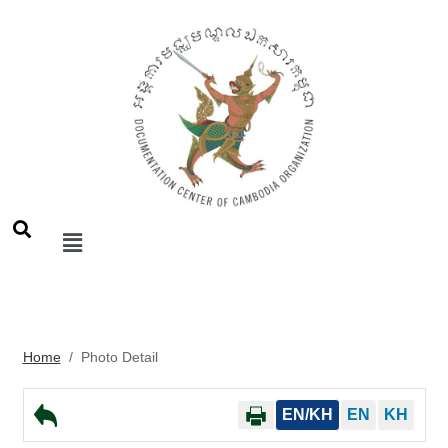
Home
/
Photo Detail
EN/KH
EN
KH