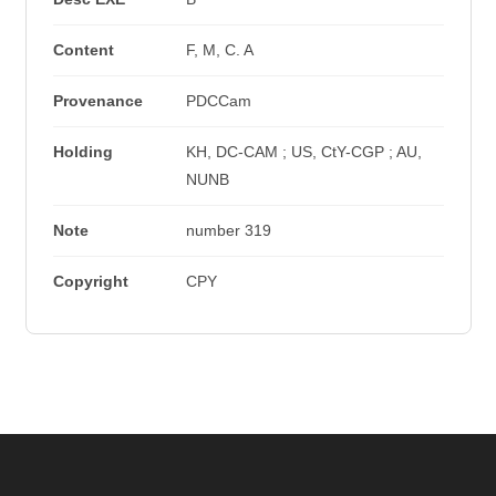
Content
F, M, C. A
Provenance
PDCCam
Holding
KH, DC-CAM ; US, CtY-CGP ; AU,
NUNB
Note
number 319
Copyright
CPY